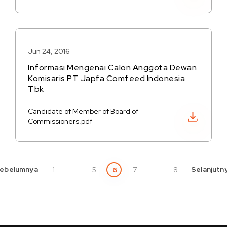
Jun 24, 2016
Informasi Mengenai Calon Anggota Dewan
Komisaris PT Japfa Comfeed Indonesia
Tbk
Candidate of Member of Board of
Unduh PDF
Commissioners.pdf
ebelumnya
Selanjutn
1
...
5
6
7
...
8