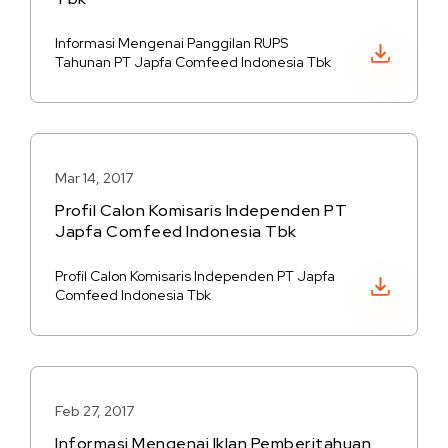
Informasi Mengenai Panggilan RUPS
Unduh PDF
Tahunan PT Japfa Comfeed Indonesia Tbk
Mar 14, 2017
Profil Calon Komisaris Independen PT
Japfa Comfeed Indonesia Tbk
Profil Calon Komisaris Independen PT Japfa
Unduh PDF
Comfeed Indonesia Tbk
Feb 27, 2017
Informasi Mengenai Iklan Pemberitahuan