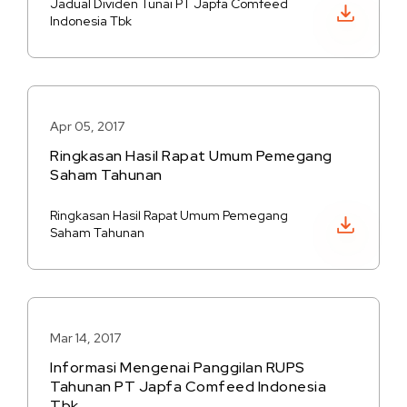
Jadual Dividen Tunai PT Japfa Comfeed
Unduh PDF
Indonesia Tbk
Apr 05, 2017
Ringkasan Hasil Rapat Umum Pemegang
Saham Tahunan
Ringkasan Hasil Rapat Umum Pemegang
Unduh PDF
Saham Tahunan
Mar 14, 2017
Informasi Mengenai Panggilan RUPS
Tahunan PT Japfa Comfeed Indonesia
Tbk