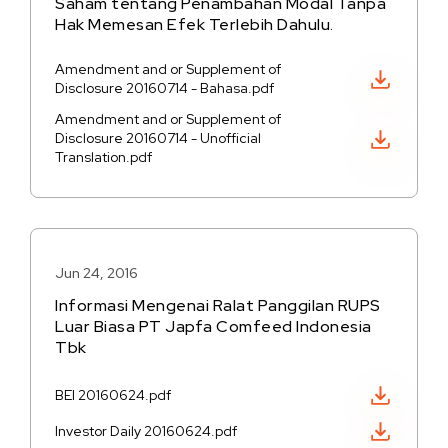
Saham tentang Penambahan Modal Tanpa
Hak Memesan Efek Terlebih Dahulu.
Amendment and or Supplement of
Unduh PDF
Disclosure 20160714 - Bahasa.pdf
Amendment and or Supplement of
Unduh PDF
Disclosure 20160714 - Unofficial
Translation.pdf
Jun 24, 2016
Informasi Mengenai Ralat Panggilan RUPS
Luar Biasa PT Japfa Comfeed Indonesia
Tbk
Unduh PDF
BEI 20160624.pdf
Unduh PDF
Investor Daily 20160624.pdf