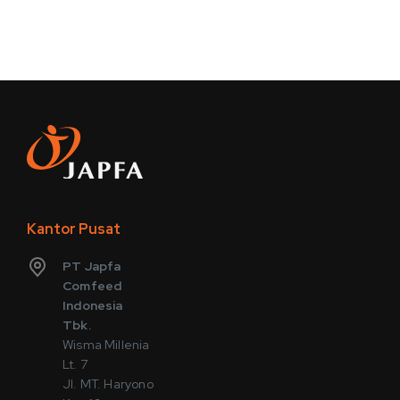
Kantor Pusat
PT Japfa
Comfeed
Indonesia
Tbk.
Wisma Millenia
Lt. 7
Jl. MT. Haryono